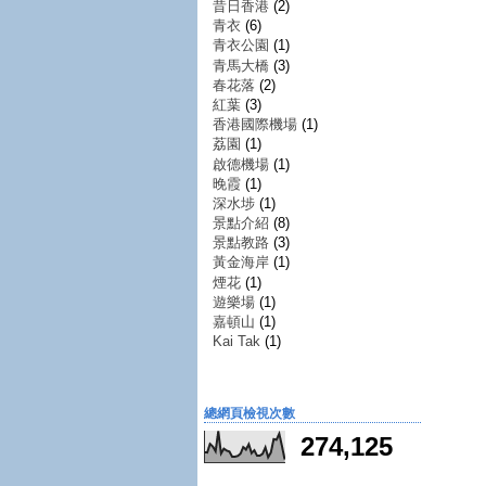
昔日香港
(2)
青衣
(6)
青衣公園
(1)
青馬大橋
(3)
春花落
(2)
紅葉
(3)
香港國際機場
(1)
荔園
(1)
啟德機場
(1)
晚霞
(1)
深水埗
(1)
景點介紹
(8)
景點教路
(3)
黃金海岸
(1)
煙花
(1)
遊樂場
(1)
嘉頓山
(1)
Kai Tak
(1)
總網頁檢視次數
274,125