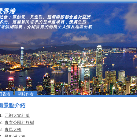
我愛香港
社會；富創意，又進取。這個國際都會處於亞洲
多元。這裡居民追求的是卓越成就，優質生活，
在這個網誌裏，介紹香港的的風土人情及地區面貌
日香港
關於作者
攝景點介紹
元朗大棠紅葉
青衣公園紅杉樹
青馬大橋
昂船洲大橋