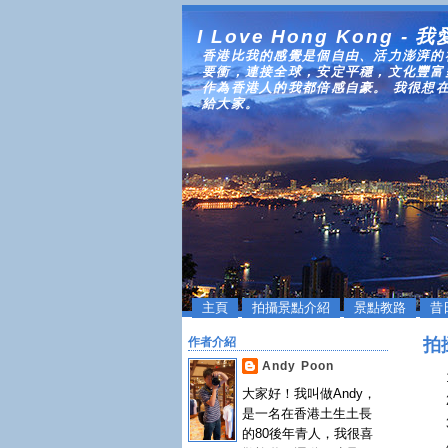
I Love Hong Kong - 
香港比我的感覺是個自由、活力澎湃的
要衝，連接全球，安定平穩，文化豐富
作為香港人的我都倍感自豪。 我很想
給大家。
主頁
拍攝景點介紹
景點教路
昔
拍
作者介紹
Andy Poon
大家好！我叫做Andy，
是一名在香港土生土長
的80後年青人，我很喜