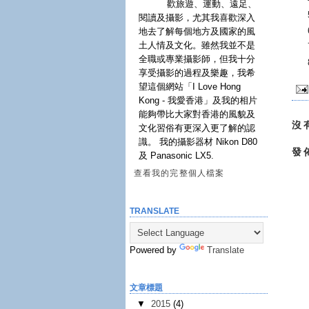
歡旅遊、運動、遠足、
閱讀及攝影，尤其我喜歡深入
地去了解每個地方及國家的風
土人情及文化。雖然我並不是
全職或專業攝影師，但我十分
享受攝影的過程及樂趣，我希
望這個網站「I Love Hong
Kong - 我愛香港」及我的相片
能夠帶比大家對香港的風貌及
沒
文化習俗有更深入更了解的認
識。 我的攝影器材 Nikon D80
發
及 Panasonic LX5.
查看我的完整個人檔案
TRANSLATE
Powered by
Translate
文章標題
▼
2015
(4)